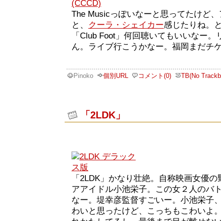
The Musicっぽいなーと思ってたけ
と、
クーラ・シェイカー
感じたりね。
「Club Foot」何回聴いてもいいな
ん。ライブ行こうかなー。福岡まだチ
Pinoko
個別URL
コメント(0)
TB(No Trackb
「2LDK」
「2LDK」かなり壮絶。自称映画女優の野
アアイドル小池栄子。この女２人のバ
なー。堤幸彦監督すごいー。小池栄子
わいと思ったけど、こっちもこわいよ