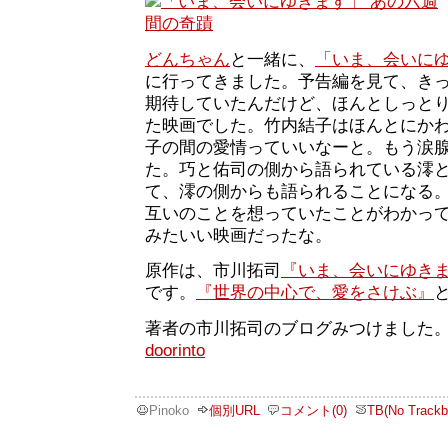
どんちゃん
と一緒に、
「いま、会いに
に行ってきました。予告編を見て、き
期待していたんだけど、ほんとしっと
た映画でした。竹内結子はほんとにか
子の間の愛情っていいなーと。もう涙
た。巧と佑司の側から語られている澪
て、澪の側からも語られることになる
互いのことを想っていたことがわかっ
みたいい映画だったな。
原作は、市川拓司
『いま、会いにゆき
です。
『世界の中心で、愛をさけぶ』
著者の市川拓司のブログみつけました
doorinto
Pinoko
個別URL
コメント(0)
TB(No Trackb