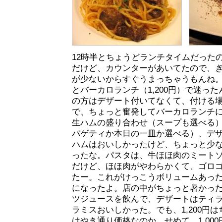
12時半とちょうどランチタイムだった
だけど、カウンターがあいてたので、
が少ないからすぐうまっちゃうもんね。
とバーカロランチ（1,200円）で迷っ
の方はデザート付いてなくて、付ける場合
で、ちょっと奮発してバーカロランチ
生ハムの盛り合わせ（スープも選べる
パゲティか本日の一皿か選べる）、デ
ハムはおいしかったけど、ちょっと少
ったな。パスタは、牛ほほ肉のミート
だけど、ほほ肉がやわらかくて、ゴロ
たー。これがけっこうボリュームあっ
になったよ。店の中がちょっと暑かっ
ツジュースを飲んで、デザートはティ
ラミスおいしかった。でも、1,200円
けやき通り価格なのか。せめて、1,00