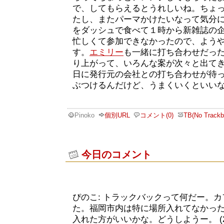
で、してもらえるとうれしいね。ちょ
たし、またパーマかけたいなって気分
をダッシュで食べて１時から新雑誌の
忙しくて参加できなかったので、よう
す。
エミリー
も一緒に打ち合わせだっ
り上がって、いろんな案が次々と出てき
日に発行元の会社との打ち合わせが待
ぶつけるんだけど、うまくいくといい
Pinoko
個別URL
コメント(0)
TB(No Trackb
今日のコメント
ぴのこ: トラックバックって何だー。
た。福岡市内は特に場所入れてなかったん
入れた方がいいかな。どうしようー。 (2004-0