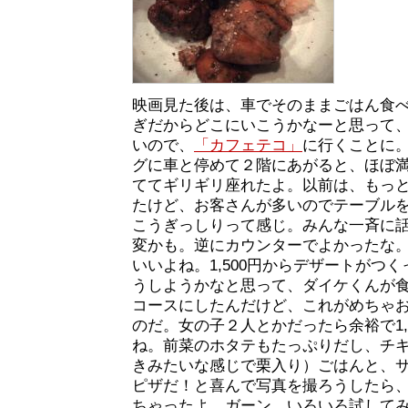
映画見た後は、車でそのままごはん食
ぎだからどこにいこうかなーと思って
いので、
「カフェテコ」
に行くことに。
グに車と停めて２階にあがると、ほぼ
ててギリギリ座れたよ。以前は、もっ
たけど、お客さんが多いのでテーブル
こうぎっしりって感じ。みんな一斉に
変かも。逆にカウンターでよかったな
いいよね。1,500円からデザートがつ
うしようかなと思って、ダイケくんが食べ
コースにしたんだけど、これがめちゃ
のだ。女の子２人とかだったら余裕で1,
ね。前菜のホタテもたっぷりだし、チ
きみたいな感じで栗入り）ごはんと、
ピザだ！と喜んで写真を撮ろうしたら、
ちゃったよ。ガーン。いろいろ試して