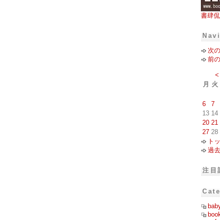
書肆侃
Nav
次
前
<
月
火
6
7
13
14
20
21
27
28
ト
過
注目
Cat
bab
boo