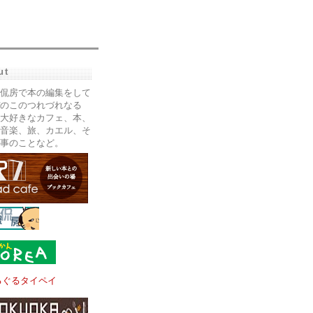
ut
侃房で本の編集をして
のこのつれづれなる
大好きなカフェ、本、
音楽、旅、カエル、そ
事のことなど。