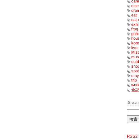
cafe
cin
dra
eat
eat 
exhi
frog
goh
hou
kor
live
Mis
mus
outd
sho
spot
stay
trip
wor
全
Sea
RSS2.