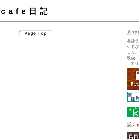
cafe日記
Abo
書肆侃
いるぴ
日々。
映画、
して仕