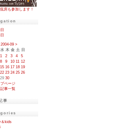
侃房も参加します！
igation
の日
の日
2004-09
>
水
木
金
土
日
1
2
3
4
5
8
9
10
11
12
15
16
17
18
19
22
23
24
25
26
29
30
ップページ
去記事一覧
記事
egories
y＆kids
k