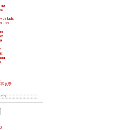
ema
ma
with kids
bition
an
se
ea
c
ic
oor
p
k
記事表示
rch
0