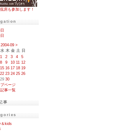
侃房も参加します！
igation
の日
の日
2004-09
>
水
木
金
土
日
1
2
3
4
5
8
9
10
11
12
15
16
17
18
19
22
23
24
25
26
29
30
ップページ
去記事一覧
記事
egories
y＆kids
k