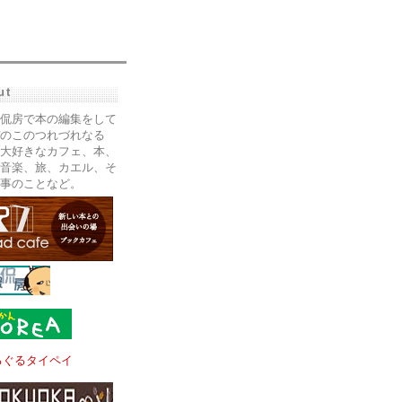
ut
侃房で本の編集をして
のこのつれづれなる
大好きなカフェ、本、
音楽、旅、カエル、そ
事のことなど。