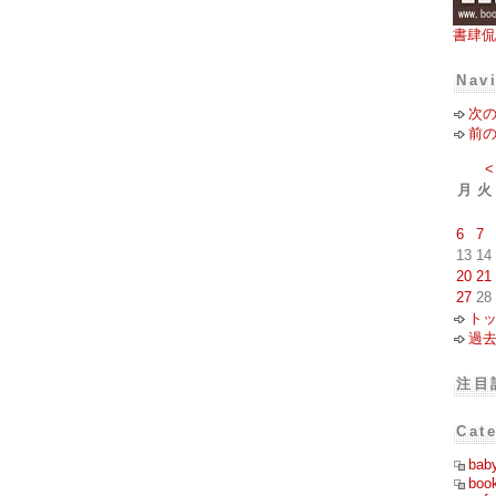
書肆侃
Nav
次
前
<
月
火
6
7
13
14
20
21
27
28
ト
過
注目
Cat
bab
boo