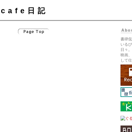
cafe日記
Abo
書肆侃
いるぴ
日々。
映画、
して仕