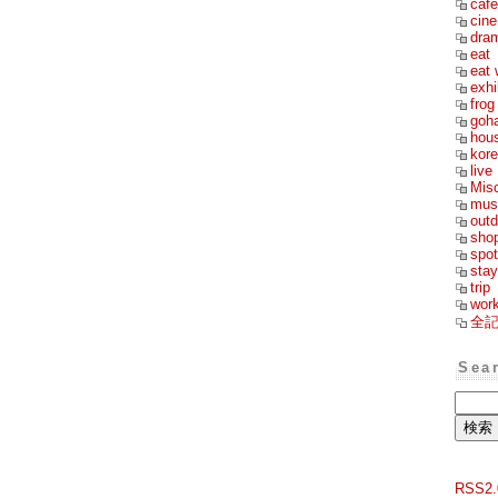
cafe
cin
dra
eat
eat 
exhi
frog
goh
hou
kor
live
Mis
mus
outd
sho
spot
stay
trip
wor
全
Sea
RSS2.