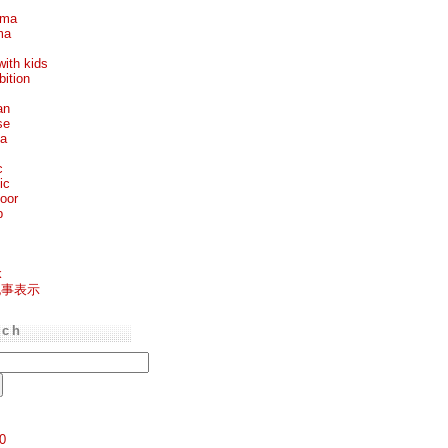
ema
ma
with kids
bition
an
se
ea
c
ic
oor
p
k
記事表示
rch
0