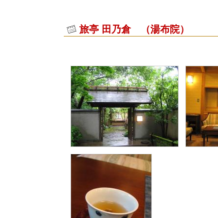
旅亭 田乃倉 （湯布院）