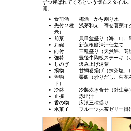
ずつ運ばれてくるという懐石スタイル
開。
食前酒 梅酒 かち割り水
先付２種 浅茅和え 寄せ薯蕷オ
老）
前菜 貝皿盆盛り（海、山、里
お碗 新蓮根餅清汁仕立て
向付 三種盛り（天然鮃、関
強肴 豊後牛陶板ステーキ（
しのぎ 汲み上げ湯葉
揚物 甘鯛巻揚げ（抹茶塩、
蓋物 栗飯（炒りだし、菊花み
ド）
冷鉢 冷製炊き合せ（針生姜
止椀 赤出汁
香の物 床漬三種盛り
水菓子 フルーツ抹茶ゼリー掛