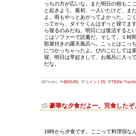
っちの方が広いな。また明日の朝もこ
と起きよう。最初、一人いたけど、ま
よ。雨もやっとあがってよかった。ご
ってから、ダイケくんはずっと寝てま
ら寝るのみだね。明日には復活すると
こはソファーで読書だ。そして、１時
部屋付きの露天風呂へ。こっとはこっ
につかっちゃったよ。ぴのこにしては多
寝。明日は早起きして、お風呂に入っ
だな。
Pinoko
個別URL
コメント(0)
TB(No Trackb
豪華な夕食だよー。完食したぞ
19時から夕食です。ここって料理宿な