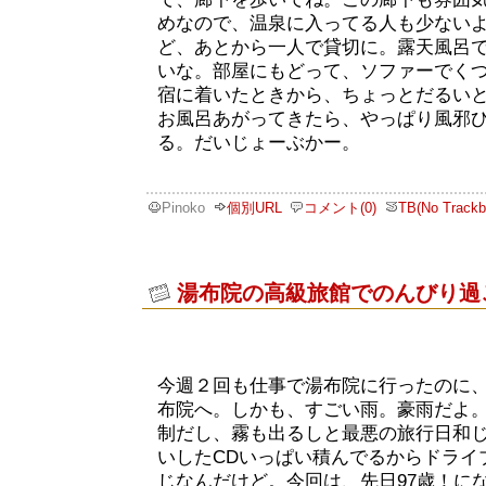
めなので、温泉に入ってる人も少ない
ど、あとから一人で貸切に。露天風呂
いな。部屋にもどって、ソファーでく
宿に着いたときから、ちょっとだるい
お風呂あがってきたら、やっぱり風邪
る。だいじょーぶかー。
Pinoko
個別URL
コメント(0)
TB(No Trackb
湯布院の高級旅館でのんびり過
今週２回も仕事で湯布院に行ったのに
布院へ。しかも、すごい雨。豪雨だよ。
制だし、霧も出るしと最悪の旅行日和
いしたCDいっぱい積んでるからドライ
じなんだけど。今回は、先日97歳！に