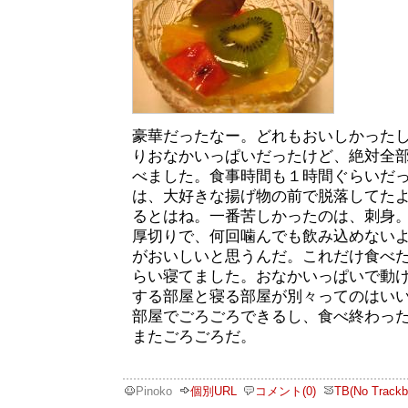
豪華だったなー。どれもおいしかった
りおなかいっぱいだったけど、絶対全
べました。食事時間も１時間ぐらいだ
は、大好きな揚げ物の前で脱落してた
るとはね。一番苦しかったのは、刺身
厚切りで、何回噛んでも飲み込めない
がおいしいと思うんだ。これだけ食べ
らい寝てました。おなかいっぱいで動
する部屋と寝る部屋が別々ってのはい
部屋でごろごろできるし、食べ終わっ
またごろごろだ。
Pinoko
個別URL
コメント(0)
TB(No Trackb