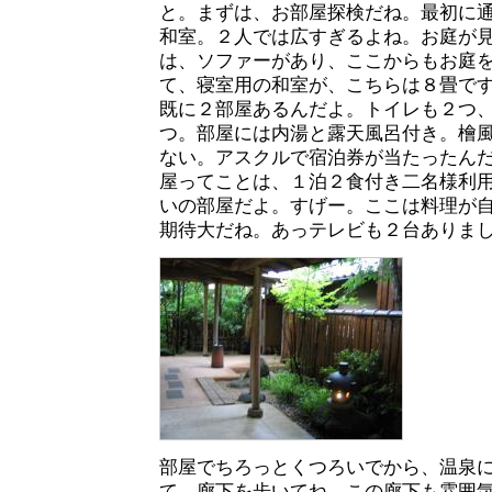
と。まずは、お部屋探検だね。最初に通
和室。２人では広すぎるよね。お庭が
は、ソファーがあり、ここからもお庭
て、寝室用の和室が、こちらは８畳で
既に２部屋あるんだよ。トイレも２つ
つ。部屋には内湯と露天風呂付き。檜
ない。アスクルで宿泊券が当たったん
屋ってことは、１泊２食付き二名様利
いの部屋だよ。すげー。ここは料理が
期待大だね。あっテレビも２台ありま
部屋でちろっとくつろいでから、温泉
て、廊下を歩いてね。この廊下も雰囲