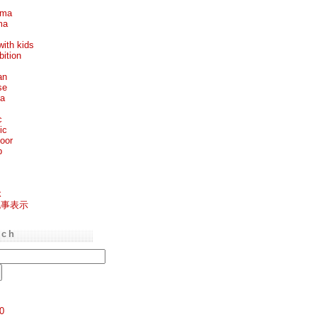
ema
ma
with kids
bition
an
se
ea
c
ic
oor
p
k
記事表示
rch
0