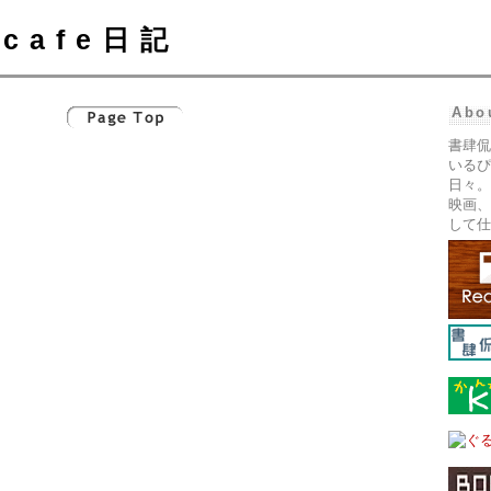
cafe日記
Abo
書肆侃
いるぴ
日々。
映画、
して仕