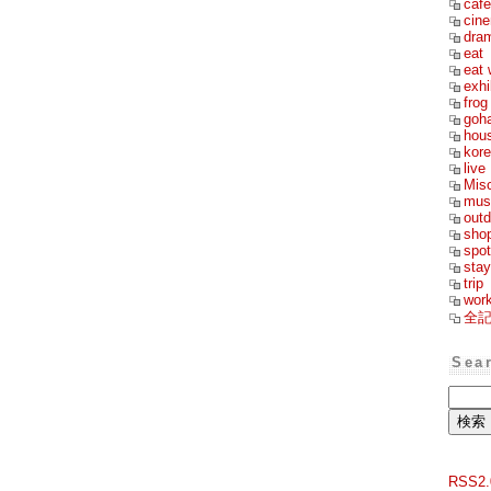
cafe
cin
dra
eat
eat 
exhi
frog
goh
hou
kor
live
Mis
mus
outd
sho
spot
stay
trip
wor
全
Sea
RSS2.