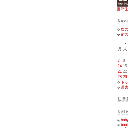
書肆侃
Nav
次
前
<
月
火
1
7
8
14
15
21
22
28
29
ト
過
注目
Cat
bab
boo