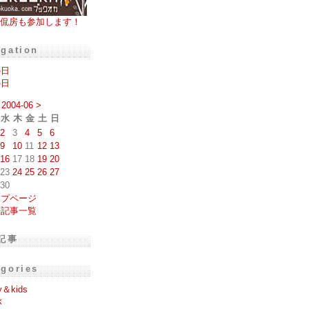
侃房も参加します！
igation
の日
の日
2004-06
>
水
木
金
土
日
2
3
4
5
6
9
10
11
12
13
16
17
18
19
20
23
24
25
26
27
30
ップページ
去記事一覧
記事
egories
y＆kids
k