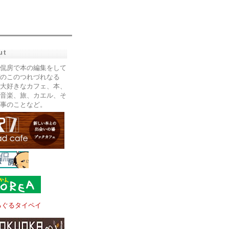
ut
侃房で本の編集をして
のこのつれづれなる
大好きなカフェ、本、
音楽、旅、カエル、そ
事のことなど。