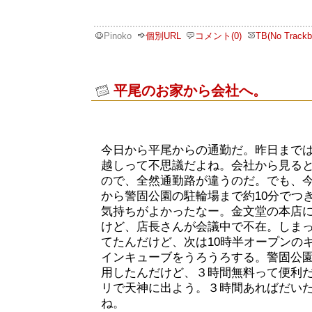
Pinoko
個別URL
コメント(0)
TB(No Trackb
平尾のお家から会社へ。
今日から平尾からの通勤だ。昨日まで
越しって不思議だよね。会社から見る
ので、全然通勤路が違うのだ。でも、
から警固公園の駐輪場まで約10分でつ
気持ちがよかったなー。金文堂の本店
けど、店長さんが会議中で不在。しまっ
てたんだけど、次は10時半オープンの
インキューブをうろうろする。警固公園
用したんだけど、３時間無料って便利
リで天神に出よう。３時間あればだい
ね。