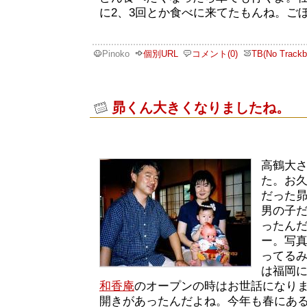
に2、3回とか食べに来てたもんね。ご
Pinoko
個別URL
コメント(0)
TB(No Trackb
昴くん大きくなりましたね。
高鶴大
た。お
だった
男の子
ったん
ー。写真
ってる
は福岡
和香庵
のオープンの時はお世話になり
開きがあったんだよね。今年も春にあ