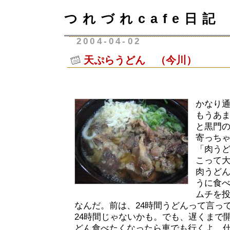
つれづれcafe日記
2004-04-02
天ぷらうどん （今川）
かなり
もうあ
と黒門
寄っち
「肉うど
こって
肉うど
うに食
ムチを
なんだ。前は、24時間うどんって言っ
24時間じゃないかも。でも、遅くまで
どん食べたくなったら車でも行くよ。