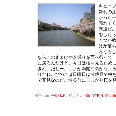
キュー
新刊の
かった
売れて
来週だ
をした
くつか
けが落
ろうろ
ならこのままけやき通りを西へ行って
に戻るんだけど、今日は桜を見るため
きれいだねー。いまが満開なのかな。
りだね。ぴのこは日曜日は波佐見で桜
で花見なのだ。散る前にしっかり桜を
Pinoko
個別URL
コメント(0)
TB(No Trackb