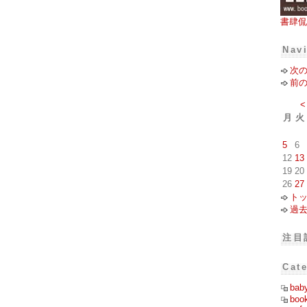
書肆侃
Nav
次
前
<
月
火
5
6
12
13
19
20
26
27
ト
過
注目
Cat
bab
boo