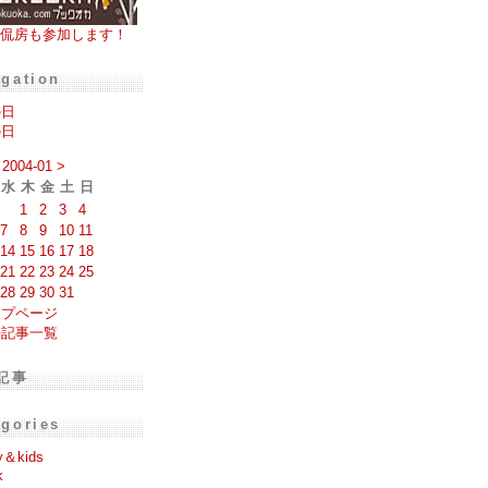
侃房も参加します！
igation
の日
の日
2004-01
>
水
木
金
土
日
1
2
3
4
7
8
9
10
11
14
15
16
17
18
21
22
23
24
25
28
29
30
31
ップページ
去記事一覧
記事
egories
y＆kids
k