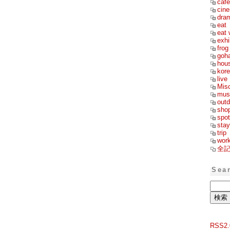
cafe
cin
dra
eat
eat 
exhi
frog
goh
hou
kor
live
Mis
mus
outd
sho
spot
stay
trip
wor
全
Sea
RSS2.