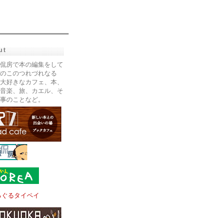
ut
侃房で本の編集をして
のこのつれづれなる
大好きなカフェ、本、
音楽、旅、カエル、そ
事のことなど。