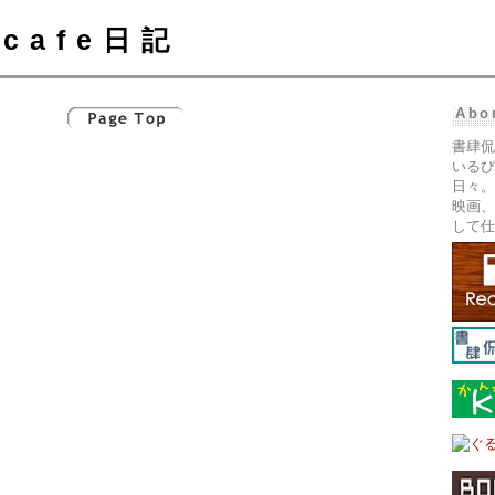
cafe日記
Abo
書肆侃
いるぴ
日々。
映画、
して仕