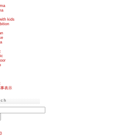
ema
ma
with kids
bition
an
se
ea
c
ic
oor
p
k
記事表示
rch
0