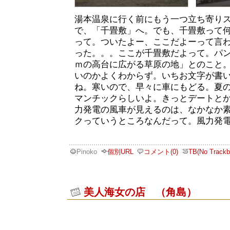
湯本温泉に行く前にもう一つ立ち寄り
で、「千畳敷」へ。でも、千畳敷って
って。ついたよー、ここだよーって言
った。。。ここが千畳敷だよって。パン
ｍの高台に広がる草原の地」とのこと
いのかよくわからず。いちお文字が書
ね。寒いので、早々に車にもどる。夏
マンチックらしいよ。きっとデートと
力発電の風車が見えるのは、なかなか
クっていうところなんだって。風力発
Pinoko
個別URL
コメント(0)
TB(No Trackb
美人海女の店 （角島）