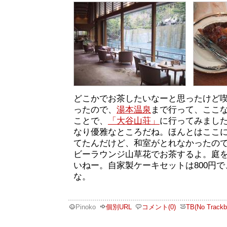
どこかでお茶したいなーと思ったけど
ったので、
湯本温泉
まで行って、ここ
ことで、
「大谷山荘」
に行ってみまし
なり優雅なところだね。ほんとはここ
てたんだけど、和室がとれなかったの
ビーラウンジ山草花でお茶するよ。庭
いねー。自家製ケーキセットは800円
な。
Pinoko
個別URL
コメント(0)
TB(No Trackb