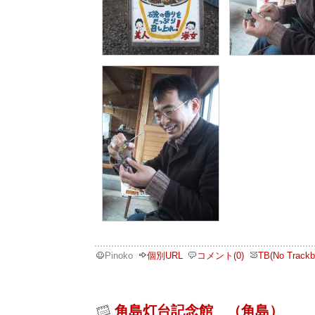
Pinoko
個別URL
コメント(0)
TB(No Trackb
角島灯台記念館 （角島）