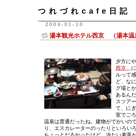
つれづれcafe日記
2004-01-10
湯本観光ホテル西京 （湯本温
夕方に
西京」
ルって
ど、な
グ場と
あるん
スツア
て、に
室でご
温泉は普通だったね。建物がでかいの
り、エスカレーターのったりといろい
ちょっとだるかったけど、冷たい麦茶