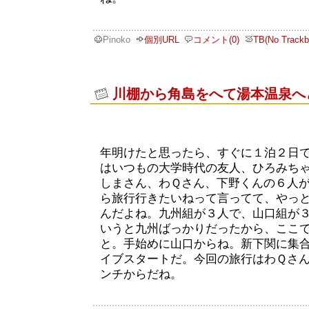
Pinoko
個別URL
コメント(0)
TB(No Trackb
川棚から角島をへて湯本温泉へ
年明けたと思ったら、すぐに１泊２日
はいつもの大学時代の友人、ひろみち
しまさん、わＱさん、下野くんの６人
ら旅行行きたいねって言ってて、やっ
んだよね。九州組が３人で、山口組が
いうと九州ばっかりだったから、ここ
と。手始めに山口からね。新下関に集
イブスタートだ。今回の旅行はわＱさ
ンチからだね。