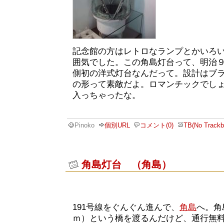
記念館の方はレトロなランプとかいろ
囲気でした。この角島灯台って、明治
側初の洋式灯台なんだって。設計はブ
の形って素敵だよ。ロマンチックでし
入っちゃったな。
Pinoko
個別URL
コメント(0)
TB(No Trackb
角島灯台 （角島）
191号線をぐんぐん進んで、
角島
へ。角
ｍ）という橋を渡るんだけど、通行無