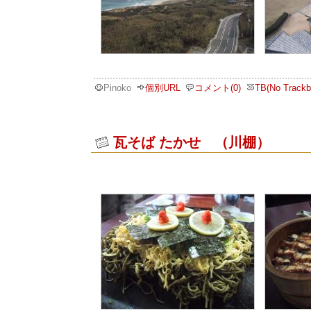
Pinoko
個別URL
コメント(0)
TB(No Trackb
瓦そば たかせ （川棚）