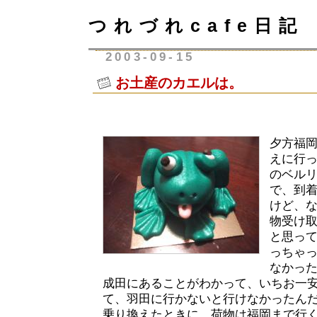
つれづれcafe日記
2003-09-15
お土産のカエルは。
夕方福
えに行っ
のベル
で、到
けど、
物受け
と思っ
っちゃ
なかっ
成田にあることがわかって、いちお一
て、羽田に行かないと行けなかったん
乗り換えたときに、荷物は福岡まで行