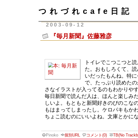
つれづれcafe日記
2003-09-12
『毎月新聞』佐藤雅彦
トイレでこつこつと読
た。おもしろくて、読
いだったもんね。特に
で、たっぷり読めたの
さなイラストが入ってるのもわかりや
毎日新聞で読んだ人は、ほんと楽しみ
しいよ。もともと新聞好きのぴのこな
もはまってしまったし。ケロパキもか
ちょこ読むのにいいよね。文庫とかに
Pinoko
個別URL
コメント(0)
TB(No Trackb