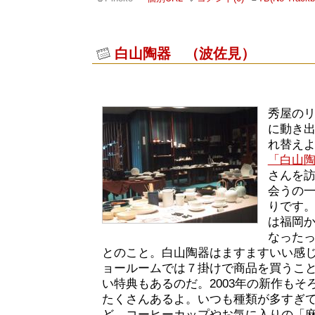
白山陶器 （波佐見）
秀屋の
に動き
れ替え
「白山
さんを
会うの
りです
は福岡
なった
とのこと。白山陶器はますますいい感
ョールームでは７掛けで商品を買うこ
い特典もあるのだ。2003年の新作もそ
たくさんあるよ。いつも種類が多すぎ
ど、コーヒーカップやお気に入りの「