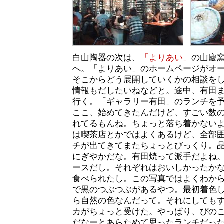
白山陶器の次は、
「よりあい」
の山慶
へ。「よりあい」のホームページがオ
そこからどう展開していくかの相談を
情報もだしたいねなどと。途中、有田
行く。「ギャラリー有田」のランチを
ここ、始めてきたんだけど、すごい数
れてるもんね。ちょっと落ち着かない
は喫茶店とかではよくあるけど、全部
チが出てきてまたちょっとびっくり。
にぎやかだな。有田焼って派手だよね
ースだし。それぞれはおいしかったか
食べられたし。この写真ではよくわか
で黒のつぶつぶがあるやつ。最初着色
ら自然の色なんだって。それにしても
カがちょっと受けた。やっぱり、ぴの
だなーとあらためて思ったランチだっ