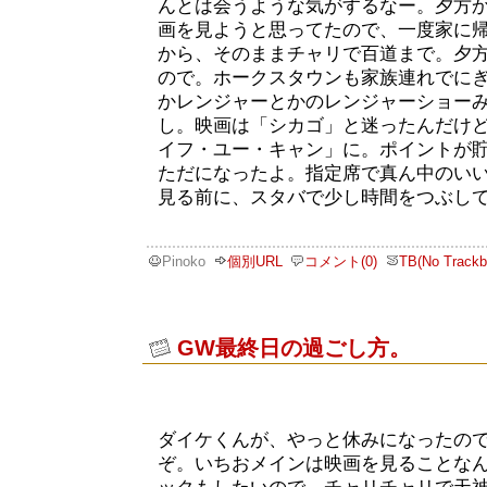
んとは会うような気がするなー。夕方
画を見ようと思ってたので、一度家に
から、そのままチャリで百道まで。夕
ので。ホークスタウンも家族連れでに
かレンジャーとかのレンジャーショー
し。映画は「シカゴ」と迷ったんだけ
イフ・ユー・キャン」に。ポイントが
ただになったよ。指定席で真ん中のい
見る前に、スタバで少し時間をつぶし
Pinoko
個別URL
コメント(0)
TB(No Trackb
GW最終日の過ごし方。
ダイケくんが、やっと休みになったの
ぞ。いちおメインは映画を見ることな