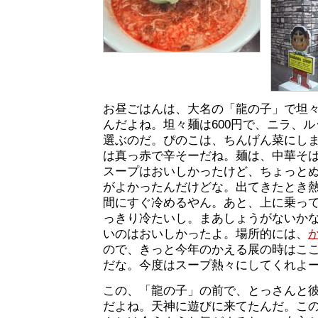
お昼ごはんは、大名の「龍の子」で坦
んだよね。坦々麺は600円で、ニラ、
選ぶのだ。ぴのこは、ちんげん菜にし
は真っ赤で辛そーだね。麺は、中華そ
スープはおいしかったけど、ちょっと
がよかったんだけどな。出てきたとき
間にすぐ冷めるやん。あと、上に乗っ
っきり冷たいし。まあしょうがないか
いのはおいしかったよ。場所的には、
ので、きっと今年のかえる展の時はこ
だな。今度はスープ熱々にしてくれよ
この、「龍の子」の前で、とっさんと
だよね。天神に遊びに来てたんだ。こ