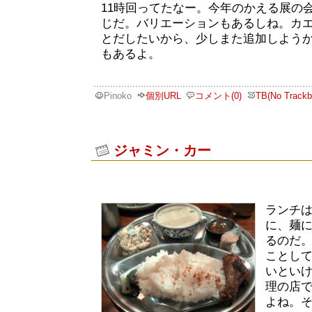
11時回ってたなー。今年のかえる展の
じだ。バリエーションもあるしね。カ
とだしたいから、少しまた追加しよう
もあるよ。
Pinoko
個別URL
コメント(0)
TB(No Trackb
ジャミン・カー
ランチ
に、麺
るのだ
ことし
いとい
理の店
よね。