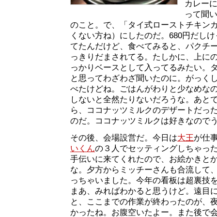
カレー
って聞
のこと。で、「タイ式ローストチキン
くない方ね）にしたのだ。680円だし
てたんだけど、食べてみると、パクチ
っきりだまされてる。たしかに、上に
っかりベースとして入ってるみたい。
と思ってわざわざ聞いたのに。がっく
べたけどね。ごはんがわりと少なめな
しないと全然たりないだろうな。あと
ら、ココナッツミルクのデザートだった
のだ。ココナッツミルクは好きなので
その後、会場設営だ。今日は
大王
が仕
いくん
の３人でセッティングしちゃっ
手伝いに来てくれたので、お絵かきと
な。夕方からミッチーさんも合流して
っちゃいました。今年の看板は超裏技
まあ、みればわかると思うけど。遠目
と、ここまでの作業が終わったのが、
かったね。お腹空いたよー。また後で