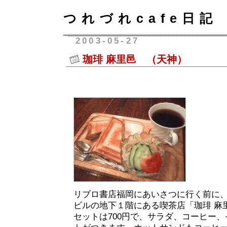
つれづれcafe日記
2003-05-27
珈琲 麻里邑 （天神）
リブロ書店福岡にあいさつに行く前に
ビルの地下１階にある喫茶店「珈琲 麻
セットは700円で、サラダ、コーヒー