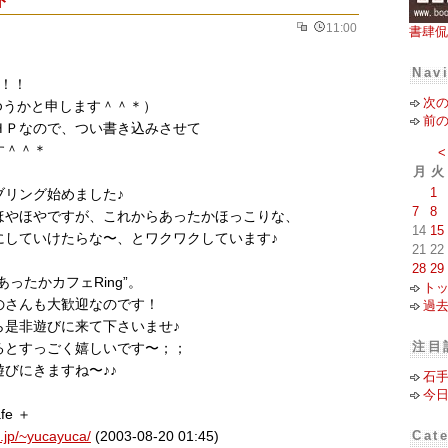
11:00
書肆侃
Nav
わ！！
次
 ＋のゆうかと申します＾＾＊）
前
ＨＰなので、つい書き込みさせて
す＾＾＊
<
月
火
1
ブリング始めました♪
7
8
ほやほやですが、これからあったかほっこりな、
14
15
にしていけたらな〜、とワクワクしています♪
21
22
28
29
ったかカフェRing”。
ト
のさんも大歓迎なのです！
過
ら是非遊びに来て下さいませ♪
注目
るとすっごく嬉しいです〜；；
びにきますね〜♪♪
石
今
fe ＋
Cat
.jp/~yucayuca/
(2003-08-20 01:45)