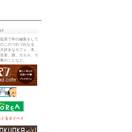
ut
侃房で本の編集をして
のこのつれづれなる
大好きなカフェ、本、
音楽、旅、カエル、そ
事のことなど。