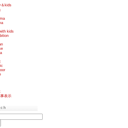
y＆kids
k
ema
ma
with kids
bition
an
se
ea
c
ic
oor
p
k
記事表示
rch