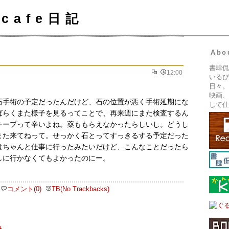
cafe日記
Abo
書肆侃
12:00
いるぴ
日々。
映画、
石手術の予定だったんだけど、石の位置が悪く手術延期にな
して仕
ばらくまた様子を見るってことで、再来週にまた検査するん
キープって辛いよね。薬ももらえなかったらしいし。どうし
また来てねって。せっかく石とってすっきるする予定だった
はちゃんと仕事に行ったみたいだけど、こんなことだったら
しに行かなくてもよかったのにー。
コメント(0)
TB(No Trackbacks)
ト