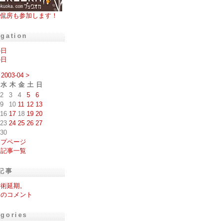
侃房も参加します！
igation
の日
の日
2003-04
>
水
木
金
土
日
2
3
4
5
6
9
10
11
12
13
16
17
18
19
20
23
24
25
26
27
30
ップページ
去記事一覧
記事
手術延期。
日のコメント
egories