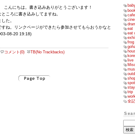
bab
ん こんにちは。書き込みありがとうございます！
boo
なところに書き込みしてますね。
cafe
cin
ました。
dra
ですね。リンクページができたら参加させてもらおうかなと
eat
eat 
-08-20 19:18)
exhi
frog
goh
hou
コメント(0)
TB(No Trackbacks)
kor
live
Mis
mus
outd
sho
spot
stay
trip
wor
全
Sea