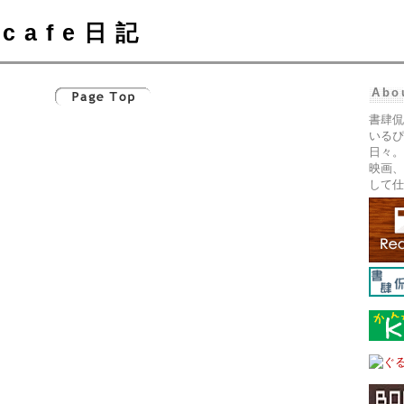
cafe日記
Abo
書肆侃
いるぴ
日々。
映画、
して仕