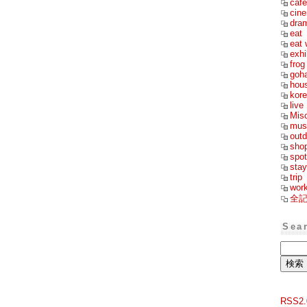
cafe
cin
dra
eat
eat 
exhi
frog
goh
hou
kor
live
Mis
mus
outd
sho
spot
stay
trip
wor
全
Sea
RSS2.