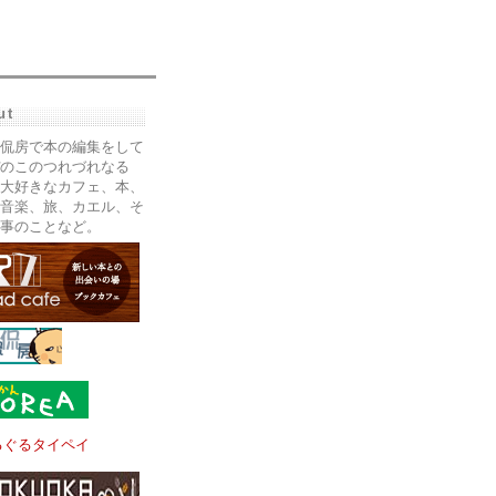
ut
侃房で本の編集をして
のこのつれづれなる
大好きなカフェ、本、
音楽、旅、カエル、そ
事のことなど。