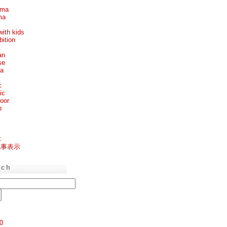
ema
ma
with kids
bition
an
se
ea
c
ic
oor
p
k
記事表示
rch
0