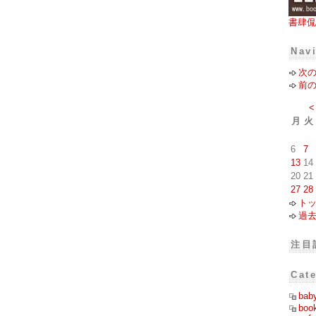
書肆侃
Nav
次
前
<
月
火
6
7
13
14
20
21
27
28
ト
過
注目
Cat
bab
boo