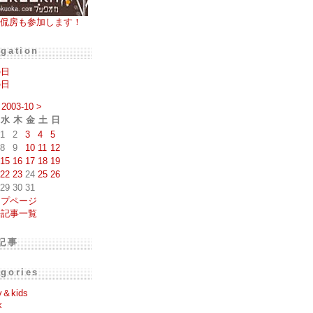
侃房も参加します！
igation
の日
の日
2003-10
>
水
木
金
土
日
1
2
3
4
5
8
9
10
11
12
15
16
17
18
19
22
23
24
25
26
29
30
31
ップページ
去記事一覧
記事
egories
y＆kids
k