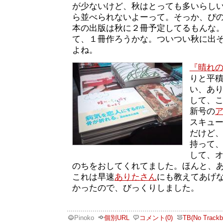
が少ないけど、秋はとっても多いらし
ら並べられないよーって。そっか、ぴ
本の出版は秋に２冊予定してるもんな
て、１冊作ろうかな。ついつい秋に出
よね。
『晴れ
りと平
い、あ
して、
新号の
スキュ
だけど
持って
して、
のちをおしてくれてました。ほんと、
これは早速
ありたさん
にも教えてあげ
かったので、びっくりしました。
Pinoko
個別URL
コメント(0)
TB(No Trackb