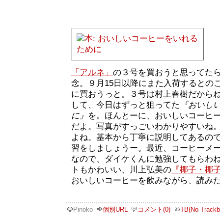
「アルネ」
の３号を買おうと思ってた
念。９月15日以降にまた入荷するとの
に買おうっと。３号は村上春樹だから
して、今日はずっと狙ってた
『おいし
に』
を。ほんとーに、おいしいコーヒ
だよ。写真がすっごいわかりやすいね
よね。基本から丁寧に説明してあるの
習をしましょうー。最近、コーヒーメ
なので、ダイケくんに勉強してもらわ
トもかわいい、川上弘美の
『椰子・椰
おいしいコーヒーを飲みながら、読み
Pinoko
個別URL
コメント(0)
TB(No Trackb