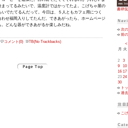
決まってるみたいで、温度計ではかってたよ。こげちゃ屋の
書肆侃
ぐらいでたてるんだって。今日は、５人ともカフェ用につく
合わせ福岡入りしてたんだ。できあがったら、ホームページ
Nav
も。どんな器ができあがるか楽しみだね。
次
前
コメント(0)
TB(No Trackbacks)
<
月
火
2
3
9
10
16
17
23
24
30
ト
過
注目
こ
Cat