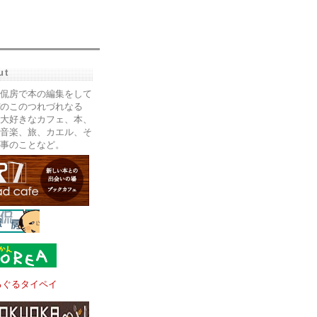
ut
侃房で本の編集をして
のこのつれづれなる
大好きなカフェ、本、
音楽、旅、カエル、そ
事のことなど。