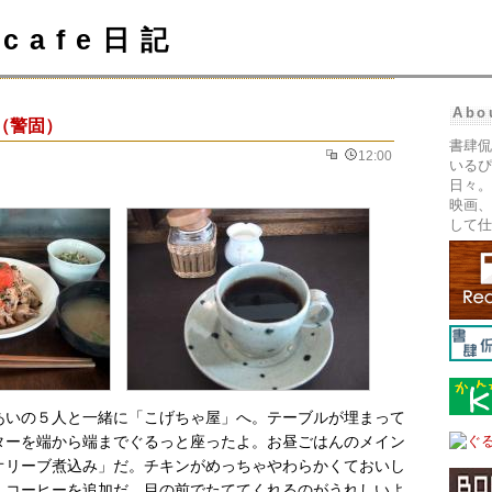
cafe日記
Abo
（警固）
書肆侃
12:00
いるぴ
日々。
映画、
して仕
あいの５人と一緒に「こげちゃ屋」へ。テーブルが埋まって
ターを端から端までぐるっと座ったよ。お昼ごはんのメイン
オリーブ煮込み」だ。チキンがめっちゃやわらかくておいし
、コーヒーを追加だ。目の前でたててくれるのがうれしいよ