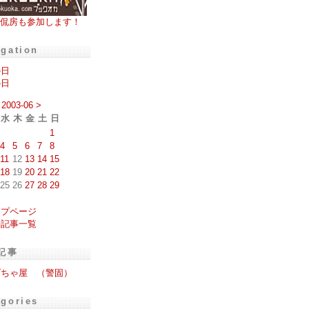
侃房も参加します！
igation
の日
の日
2003-06
>
水
木
金
土
日
1
4
5
6
7
8
11
12
13
14
15
18
19
20
21
22
25
26
27
28
29
ップページ
去記事一覧
記事
げちゃ屋 （警固）
egories