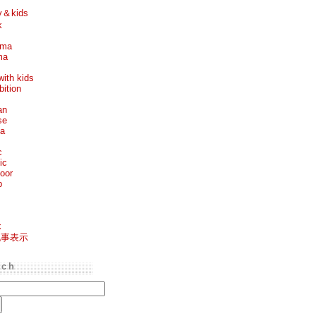
y＆kids
k
ema
ma
with kids
bition
an
se
ea
c
ic
oor
p
k
記事表示
rch