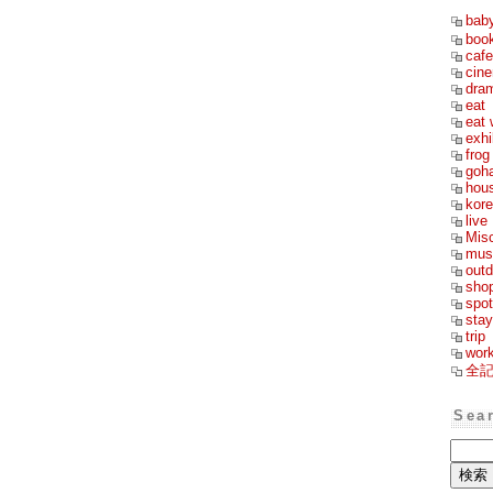
bab
boo
cafe
cin
dra
eat
eat 
exhi
frog
goh
hou
kor
live
Mis
mus
outd
sho
spot
stay
trip
wor
全
Sea