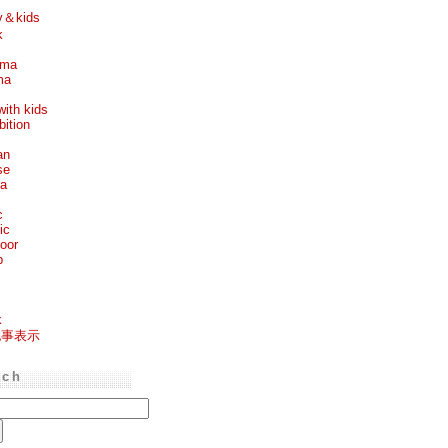
y＆kids
k
ema
ma
with kids
bition
an
se
ea
c
ic
oor
p
k
記事表示
rch