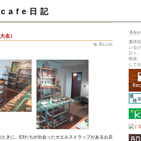
cafe日記
Abo
 （大名）
書肆侃
12:00
いるぴ
日々。
映画、
して仕
のときに、E3たちが出会ったカエルストラップがあるお店