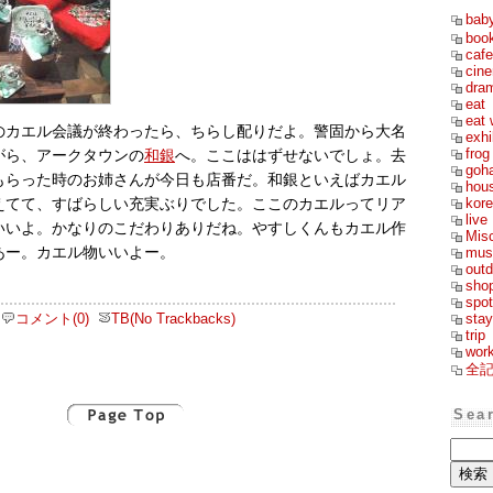
bab
boo
cafe
cin
dra
eat
eat 
のカエル会議が終わったら、ちらし配りだよ。警固から大名
exhi
frog
がら、アークタウンの
和銀
へ。ここははずせないでしょ。去
goh
もらった時のお姉さんが今日も店番だ。和銀といえばカエル
hou
kor
えてて、すばらしい充実ぶりでした。ここのカエルってリア
live
いいよ。かなりのこだわりありだね。やすしくんもカエル作
Mis
あー。カエル物いいよー。
mus
outd
sho
spot
コメント(0)
TB(No Trackbacks)
stay
trip
wor
全
Sea