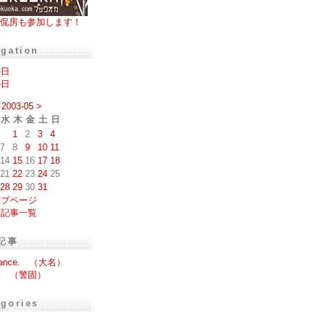
侃房も参加します！
igation
の日
の日
2003-05
>
水
木
金
土
日
1
2
3
4
7
8
9
10
11
14
15
16
17
18
21
22
23
24
25
28
29
30
31
ップページ
去記事一覧
記事
llance. （大名）
銀 （警固）
egories