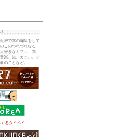
ut
侃房で本の編集をして
のこのつれづれなる
大好きなカフェ、本、
音楽、旅、カエル、そ
事のことなど。