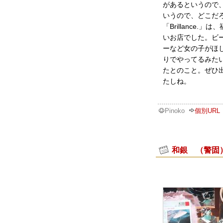
があるというので
いうので、どこだ
「Brillance
いお店でした。ビ
ーなど女の子がほ
りでやってるみた
たとのこと。ぜひ
たしね。
Pinoko
個別URL
和銀 （警固