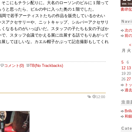
、そこにもチラシ配りに。大名のローソンのビルに１階って
ろうと思ったら、ビルの中に入った奥の１階でした。
書肆侃
.」は、福岡で若手アーティストたちの作品を販売しているかわい
Nav
ースアクセサリーや、ニットキャップ、シルバーアクセサリ
しくなるものがいっぱいだ。スタッフの子たちも女の子ばか
次
いで、スタッフ会議でかえる展に出展する話でもりあがって
前
出展してほしいな。カエル帽子かぶって記念撮影もしてくれ
<
月
火
5
6
コメント(0)
TB(No Trackbacks)
12
13
19
20
26
27
ト
）
過
12:00
注目
Bri
和
Cat