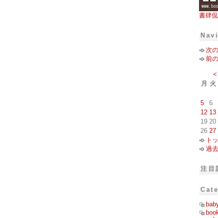
書肆侃
Nav
次
前
<
月
火
5
6
12
13
19
20
26
27
ト
過
注目
Cat
bab
boo