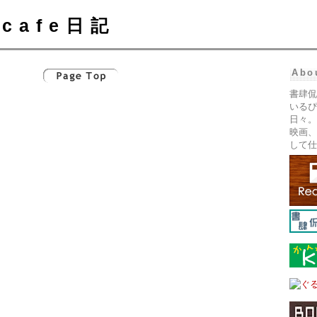
cafe日記
Abo
書肆侃
いるぴ
日々。
映画、
して仕