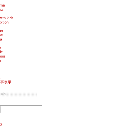
ema
ma
with kids
bition
an
se
ea
c
ic
oor
p
k
記事表示
rch
0