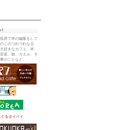
ut
侃房で本の編集をして
のこのつれづれなる
大好きなカフェ、本、
音楽、旅、カエル、そ
事のことなど。