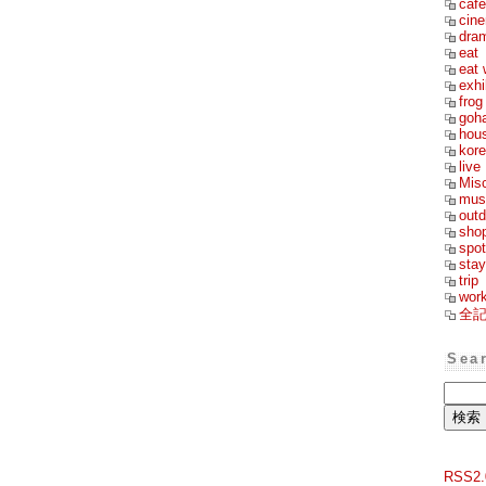
cafe
cin
dra
eat
eat 
exhi
frog
goh
hou
kor
live
Mis
mus
outd
sho
spot
stay
trip
wor
全
Sea
RSS2.