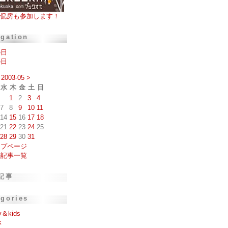
侃房も参加します！
igation
の日
の日
2003-05
>
水
木
金
土
日
1
2
3
4
7
8
9
10
11
14
15
16
17
18
21
22
23
24
25
28
29
30
31
ップページ
去記事一覧
記事
egories
y＆kids
k