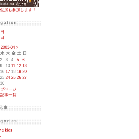
侃房も参加します！
igation
の日
の日
2003-04
>
水
木
金
土
日
2
3
4
5
6
9
10
11
12
13
16
17
18
19
20
23
24
25
26
27
30
ップページ
去記事一覧
記事
egories
y＆kids
k