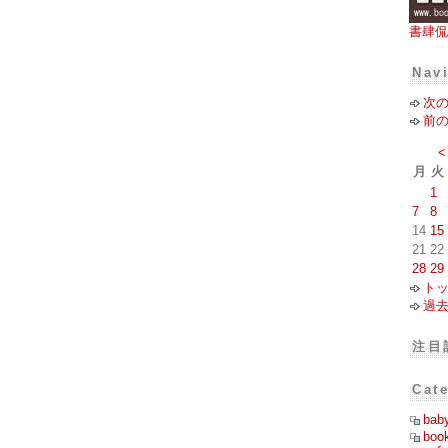
書肆侃
Nav
次
前
<
月
火
1
7
8
14
15
21
22
28
29
ト
過
注目
Cat
bab
boo