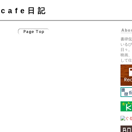
cafe日記
Abo
書肆侃
いるぴ
日々。
映画、
して仕