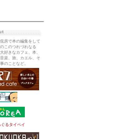
ut
侃房で本の編集をして
のこのつれづれなる
大好きなカフェ、本、
音楽、旅、カエル、そ
事のことなど。