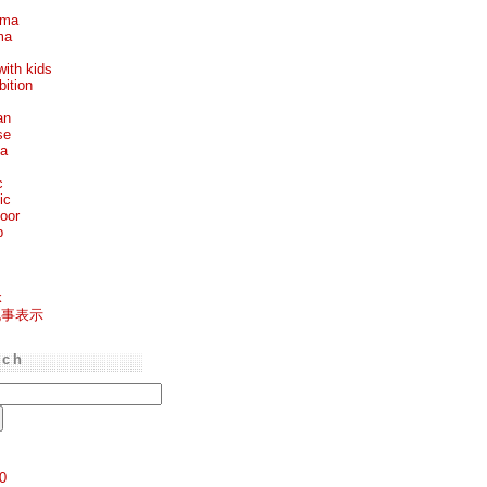
ema
ma
with kids
bition
an
se
ea
c
ic
oor
p
k
記事表示
rch
0