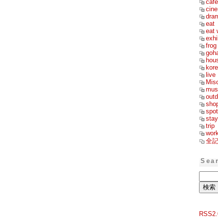
cafe
cin
dra
eat
eat 
exhi
frog
goh
hou
kor
live
Mis
mus
outd
sho
spot
stay
trip
wor
全
Sea
RSS2.