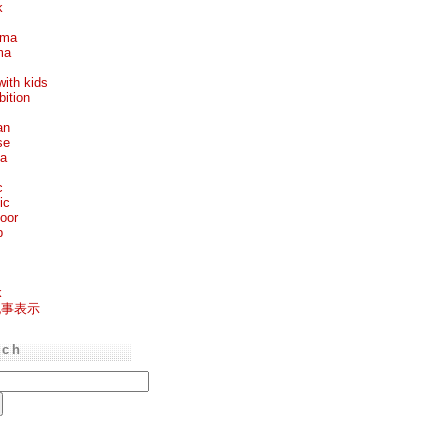
k
ema
ma
with kids
bition
an
se
ea
c
ic
oor
p
k
記事表示
rch