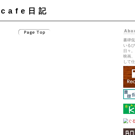
cafe日記
Abo
書肆侃
いるぴ
日々。
映画、
して仕