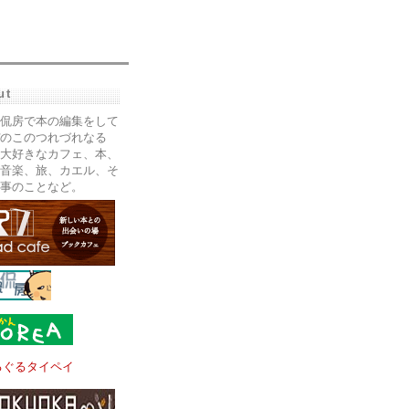
ut
侃房で本の編集をして
のこのつれづれなる
大好きなカフェ、本、
音楽、旅、カエル、そ
事のことなど。