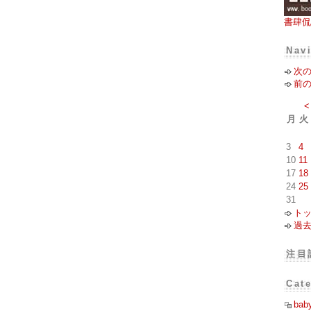
書肆侃
Nav
次
前
<
月
火
3
4
10
11
17
18
24
25
31
ト
過
注目
Cat
bab