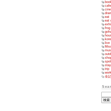
boo
cafe
cin
dra
eat
eat 
exhi
frog
goh
hou
kor
live
Mis
mus
outd
sho
spot
stay
trip
wor
全
Sea