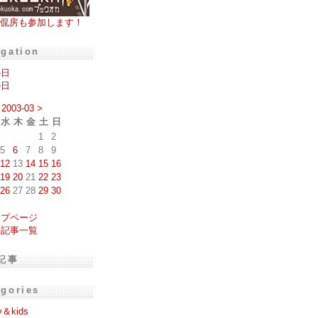
侃房も参加します！
igation
の日
の日
2003-03
>
水
木
金
土
日
1
2
5
6
7
8
9
12
13
14
15
16
19
20
21
22
23
26
27
28
29
30
ップページ
去記事一覧
記事
egories
y＆kids