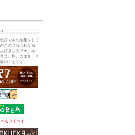
ut
侃房で本の編集をして
のこのつれづれなる
大好きなカフェ、本、
音楽、旅、カエル、そ
事のことなど。