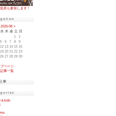
侃房も参加します！
igation
2026-08
>
水
木
金
土
日
1
2
5
6
7
8
9
12
13
14
15
16
19
20
21
22
23
26
27
28
29
30
ップページ
去記事一覧
記事
egories
y＆kids
k
ema