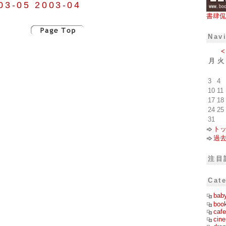
03-05
2003-04
書肆侃
Nav
<
月
火
3
4
10
11
17
18
24
25
31
ト
過
注目
Cat
bab
boo
cafe
cin