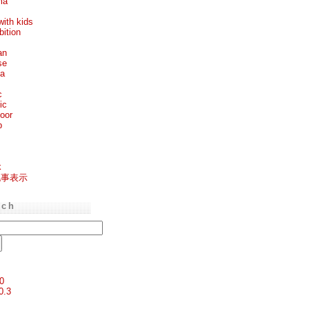
ma
with kids
bition
an
se
ea
c
ic
oor
p
k
記事表示
rch
0
0.3