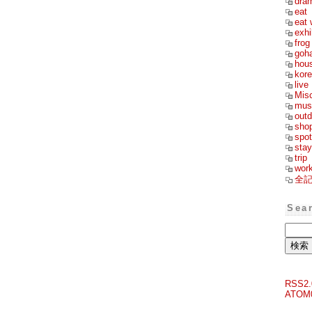
dra
eat
eat 
exhi
frog
goh
hou
kor
live
Mis
mus
outd
sho
spot
stay
trip
wor
全
Sea
RSS2.
ATOM