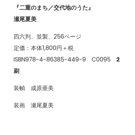
『二重のまち／交代地のうた』
瀬尾夏美
四六判、並製、256ページ
定価：本体1,800円＋税
ISBN978-4-86385-449-9 C0095
2
刷
装幀 成原亜美
装画 瀬尾夏美