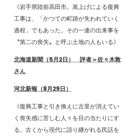
《岩手県陸前高田市。嵩上げによる復興
工事は、「かつての町跡が失われていく
過程」でもあった。その一連の出来事を
〝第二の喪失〟と呼ぶ土地の人もいる》
北海道新聞（5月2日）
評者＝
佐々木敦
さん
河北新報（8月29日）
《復興工事と引き換えに古里が消えてい
く喪失感に苦しむ人々を目の当たりにす
る。古くから現代に語り継がれる民話を