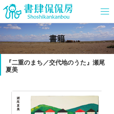
書籍
『二重のまち／交代地のうた』瀬尾
夏美