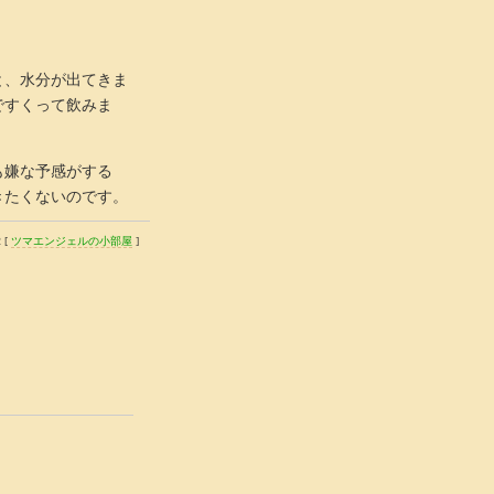
と、水分が出てきま
ですくって飲みま
。
も嫌な予感がする
きたくないのです。
 [
ツマエンジェルの小部屋
]