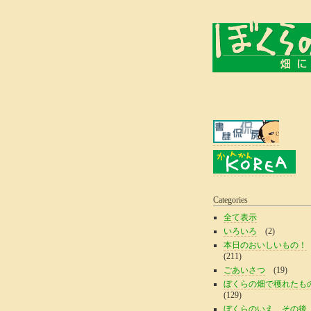
Categories
全て表示
いろいろ
(2)
本日のおいしいもの！
(211)
ごあいさつ
(19)
ぼくらの畑で穫れたも
(129)
ぼくらのいえ、その後