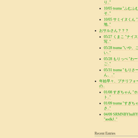
り.."
10/05 tsuma "ふむ
そ.."
10/05 サミイヌくん 
地.."
おサルさん？？？
05/27 くまこ "ナイ
写.."
05/28 tsuma "いや
い.."
05/28 もりっぺ "わ
ご.."
05/31 tsuma "もりさ
ん、.."
年始早々、プチリフォ
の..
01/08 すぎちゃん "
ト.."
01/09 tsuma "すぎ
さ.."
04/09 SRMNBYhuH
"aodkJ.."
Recent Entries