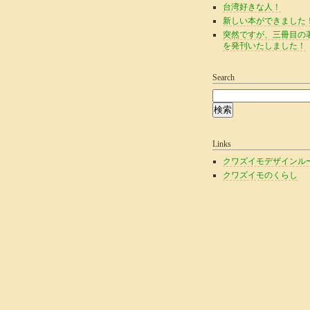
台湾好きな人！
新しい本ができました
突然ですが、三冊目の
を発刊いたしました！
Search
Links
クワズイモデザインル
クワズイモのくらし