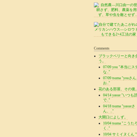
Comments
ブラックベリーと向き
う。
07/09 you "本当に
な.."
07/09 tsuma "youさ
お.."
花のある部屋、その後
04/14 yasue "いつ
で.."
04/18 tsuma "yasueさ
ん、.."
大開口によしず。
10/04 tsuma "こう
く.."
10/04 サミイヌくん 