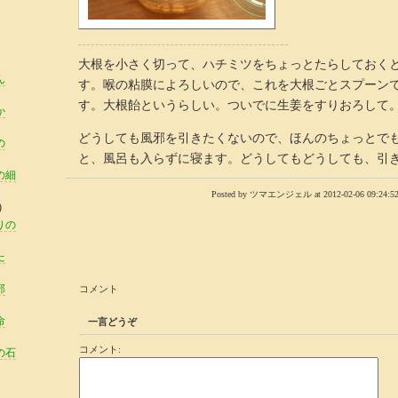
大根を小さく切って、ハチミツをちょっとたらしておく
ん
す。喉の粘膜によろしいので、これを大根ごとスプーン
す。大根飴というらしい。ついでに生姜をすりおろして
か
どうしても風邪を引きたくないので、ほんのちょっとで
の
と、風呂も入らずに寝ます。どうしてもどうしても、引
の細
Posted by ツマエンジェル at 2012-02-06 09:24:52
)
りの
た
部
コメント
命
一言どうぞ
コメント:
の石