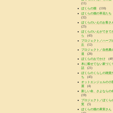
(11)
ぼくらの畑
(110)
ぼくらの畑の草花たち
(32)
ぼくらのいえのお客さ
(25)
ぼくらのいえができて
ら
(43)
プロジェクト／ハーブ
丘
(12)
プロジェクト／自然農
道
(26)
ぼくらのおでかけ
(49
本に載せてない家づく
話
(21)
ぼくらのくらしの雑貨
ち
(45)
オットエンジェルの小
屋
(4)
新しい命、さよならの
(19)
プロジェクト／ぼくら
窯
(5)
ぼくらの畑の果実さん