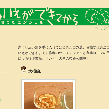
家より広い畑を手に入れてはじめた自然農、目指すは完全
いえができるまで』作者のツマエンジェルと農業ロマンの
による往復書簡。「いえ」のその後を公開中！
大根飴。
の