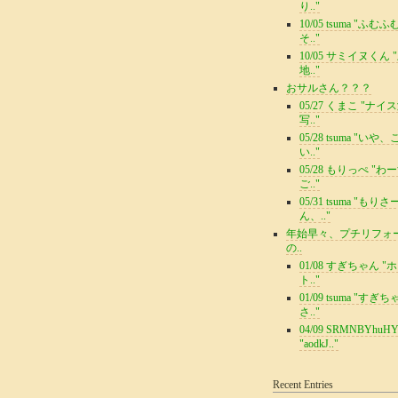
り.."
10/05 tsuma "ふむ
そ.."
10/05 サミイヌくん 
地.."
おサルさん？？？
05/27 くまこ "ナイ
写.."
05/28 tsuma "いや
い.."
05/28 もりっぺ "わ
ご.."
05/31 tsuma "もりさ
ん、.."
年始早々、プチリフォ
の..
01/08 すぎちゃん "
ト.."
01/09 tsuma "すぎ
さ.."
04/09 SRMNBYhuH
"aodkJ.."
Recent Entries