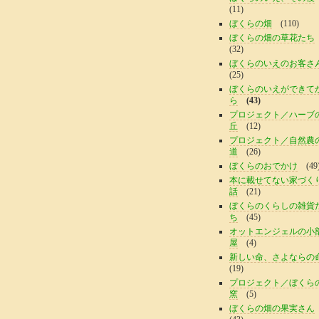
(11)
ぼくらの畑
(110)
ぼくらの畑の草花たち
(32)
ぼくらのいえのお客さ
(25)
ぼくらのいえができて
ら
(43)
プロジェクト／ハーブ
丘
(12)
プロジェクト／自然農
道
(26)
ぼくらのおでかけ
(49
本に載せてない家づく
話
(21)
ぼくらのくらしの雑貨
ち
(45)
オットエンジェルの小
屋
(4)
新しい命、さよならの
(19)
プロジェクト／ぼくら
窯
(5)
ぼくらの畑の果実さん