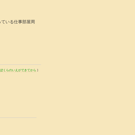
っている仕事部屋周
ぼくらのいえができてから
]