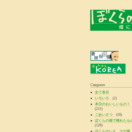
Categories
全て表示
いろいろ
(2)
本日のおいしいもの！
(211)
ごあいさつ
(19)
ぼくらの畑で穫れたも
(129)
ぼくらのいえ、その後