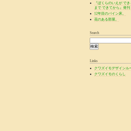
『ぼくらのいえが でき
まで できてから』発刊
12年目のパイン床。
花のある部屋。
Search
Links
クワズイモデザインル
クワズイモのくらし