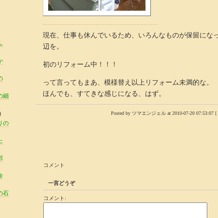
現在、仕事も休んでいるため、いろんなものが保留にな
ん
辺を。
か
初のリフォーム中！！！
の
って言ってもまあ、模様替え以上リフォーム未満的な。
ほんでも、すてきな感じになる、はず。
の細
)
Posted by ツマエンジェル at 2010-07-20 07:53:07 [
りの
た
部
コメント
命
一言どうぞ
の石
コメント: