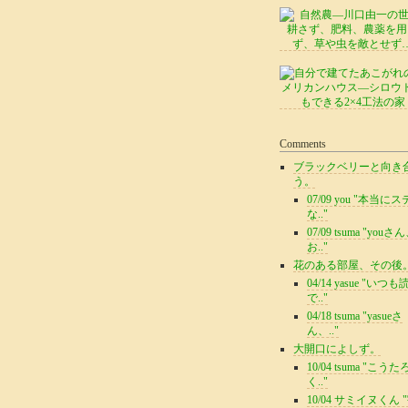
Comments
ブラックベリーと向き
う。
07/09 you "本当に
な.."
07/09 tsuma "youさ
お.."
花のある部屋、その後
04/14 yasue "いつ
で.."
04/18 tsuma "yasueさ
ん、.."
大開口によしず。
10/04 tsuma "こう
く.."
10/04 サミイヌくん 