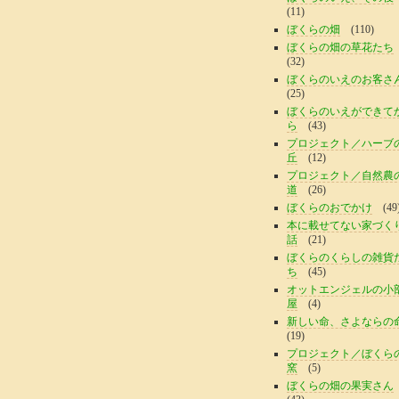
(11)
ぼくらの畑
(110)
ぼくらの畑の草花たち
(32)
ぼくらのいえのお客さ
(25)
ぼくらのいえができて
ら
(43)
プロジェクト／ハーブ
丘
(12)
プロジェクト／自然農
道
(26)
ぼくらのおでかけ
(49
本に載せてない家づく
話
(21)
ぼくらのくらしの雑貨
ち
(45)
オットエンジェルの小
屋
(4)
新しい命、さよならの
(19)
プロジェクト／ぼくら
窯
(5)
ぼくらの畑の果実さん