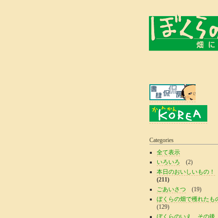
Categories
全て表示
いろいろ
(2)
本日のおいしいもの！
(211)
ごあいさつ
(19)
ぼくらの畑で穫れたも
(129)
ぼくらのいえ、その後