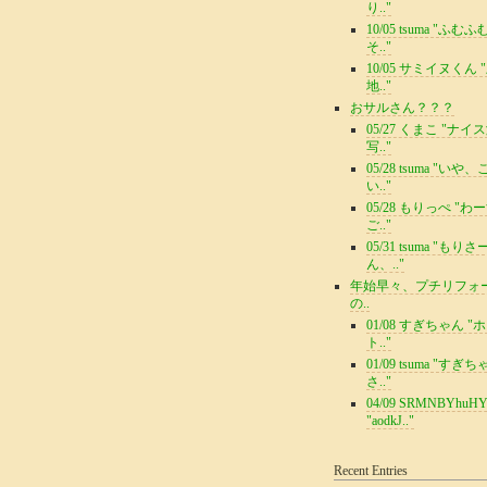
り.."
10/05 tsuma "ふむ
そ.."
10/05 サミイヌくん 
地.."
おサルさん？？？
05/27 くまこ "ナイ
写.."
05/28 tsuma "いや
い.."
05/28 もりっぺ "わ
ご.."
05/31 tsuma "もりさ
ん、.."
年始早々、プチリフォ
の..
01/08 すぎちゃん "
ト.."
01/09 tsuma "すぎ
さ.."
04/09 SRMNBYhuH
"aodkJ.."
Recent Entries