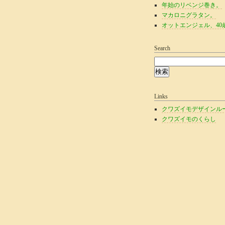
年始のリベンジ巻き。
マカロニグラタン。
オットエンジェル、40
Search
Links
クワズイモデザインル
クワズイモのくらし