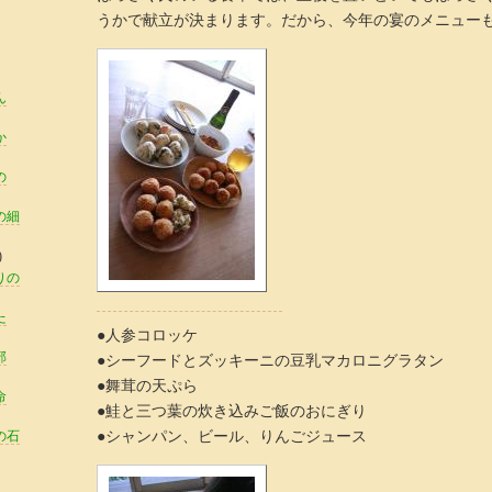
うかで献立が決まります。だから、今年の宴のメニュー
ん
か
の
の細
)
りの
た
●人参コロッケ
部
●シーフードとズッキーニの豆乳マカロニグラタン
●舞茸の天ぷら
命
●鮭と三つ葉の炊き込みご飯のおにぎり
の石
●シャンパン、ビール、りんごジュース