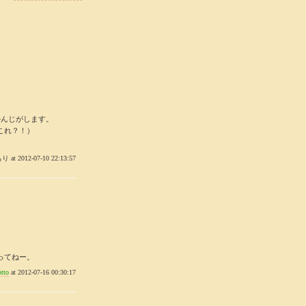
かんじがします。
これ？！）
もり at 2012-07-10 22:13:57
ってねー。
otto
at 2012-07-16 00:30:17