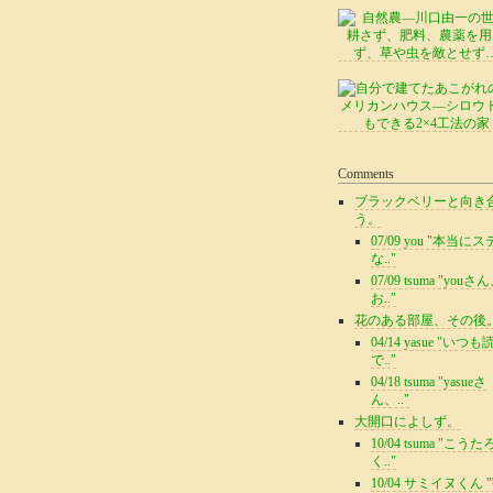
Comments
ブラックベリーと向き
う。
07/09 you "本当に
な.."
07/09 tsuma "youさ
お.."
花のある部屋、その後
04/14 yasue "いつ
で.."
04/18 tsuma "yasueさ
ん、.."
大開口によしず。
10/04 tsuma "こう
く.."
10/04 サミイヌくん 