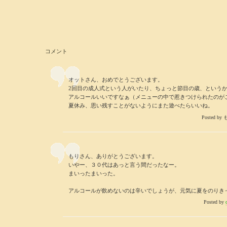
コメント
オットさん、おめでとうございます。
2回目の成人式という人がいたり、ちょっと節目の歳、という
アルコールいいですなぁ（メニューの中で惹きつけられたのが
夏休み、思い残すことがないようにまた遊べたらいいね。
Posted by 
もりさん、ありがとうございます。
いやー、３０代はあっと言う間だったなー。
まいったまいった。
アルコールが飲めないのは辛いでしょうが、元気に夏をのりき
Posted by