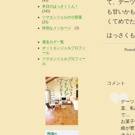
(43)
て、デー
本日のはっさくくん！
も甘いか
(145)
ツマエンジェルの小部屋
くてめで
(21)
特別なメッセージ
(5)
はっさく
過去ログ一覧
オットエンジェルプロフィ
Poste
ール
ツマエンジェルプロフィー
ル
コメント
デーツ
直、私
で…
お菓子
維が豊
そうい