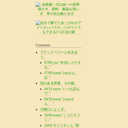
Comments
ブラックベリーと向き合
う。
07/09 you "本当にステキ
な.."
07/09 tsuma "youさん、
お.."
花のある部屋、その後。
04/14 yasue "いつも読ん
で.."
04/18 tsuma "yasueさ
ん、.."
大開口によしず。
10/04 tsuma "こうたろう
く.."
10/04 サミイヌくん "割