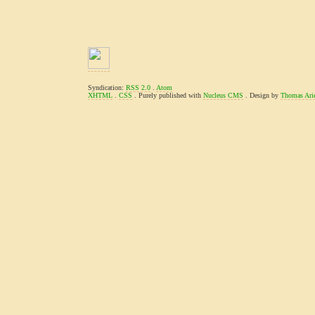
Syndication:
RSS 2.0
.
Atom
XHTML
.
CSS
. Purely published with
Nucleus CMS
. Design by
Thomas Ari