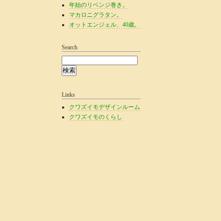
年始のリベンジ巻き。
マカロニグラタン。
オットエンジェル、40歳。
Search
Links
クワズイモデザインルーム
クワズイモのくらし