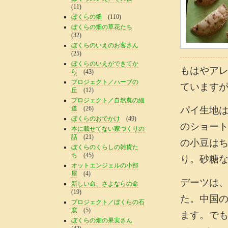
(11)
ぼくらの畑
(110)
ぼくらの畑の草花たち
(32)
ぼくらのいえのお客さん
(25)
ぼくらのいえができてか
もはやア
ら
(43)
プロジェクト／ハーブの
ています
丘
(12)
プロジェクト／自然農の細
道
(26)
パイ生地は
ぼくらのおでかけ
(49)
のショー
本に載せてない家づくりの
話
(21)
の小豆は
ぼくらのくらしの雑貨た
ち
(45)
り。砂糖
オットエンジェルの小部
屋
(4)
デーツは
新しい命、さよならの命
(19)
た。中国
プロジェクト／ぼくらの石
窯
(5)
ます。で
ぼくらの畑の果実さん