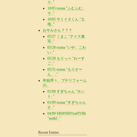
り.."
10/05 tsuma "ふむふむ。
そ.."
10/05 サミイヌくん "土
地.."
おサルさん？？？
05/27 くまこ "ナイス激
写.."
05/28 tsuma "いや、こわ
い.."
05/28 もりっぺ "わーす
ご.."
05/31 tsuma "もりさー
ん、.."
年始早々、プチリフォーム
の..
01/08 すぎちゃん "ホン
ト.."
01/09 tsuma "すぎちゃん
さ.."
04/09 SRMNBYhuHYBh
"aodkJ.."
Recent Entries