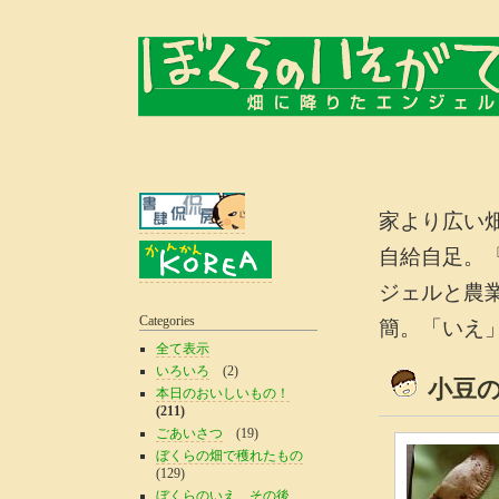
家より広い
自給自足。
ジェルと農
Categories
簡。「いえ
全て表示
いろいろ
(2)
小豆
本日のおいしいもの！
(211)
ごあいさつ
(19)
ぼくらの畑で穫れたもの
(129)
ぼくらのいえ、その後