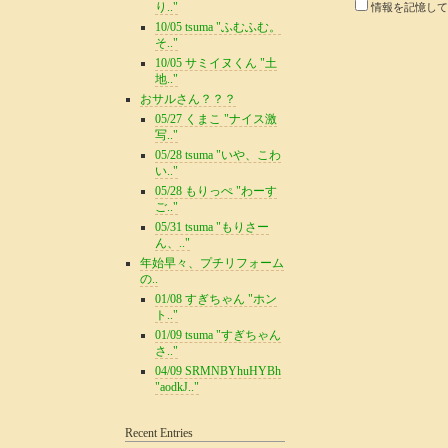
り.."
情報を記憶して
10/05 tsuma "ふむふむ。
そ.."
10/05 サミイヌくん "土
地.."
おサルさん？？？
05/27 くまこ "ナイス激
写.."
05/28 tsuma "いや、こわ
い.."
05/28 もりっぺ "わーす
ご.."
05/31 tsuma "もりさー
ん、.."
年始早々、プチリフォーム
の..
01/08 すぎちゃん "ホン
ト.."
01/09 tsuma "すぎちゃん
さ.."
04/09 SRMNBYhuHYBh
"aodkJ.."
Recent Entries