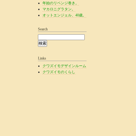
年始のリベンジ巻き。
マカロニグラタン。
オットエンジェル、40歳。
Search
Links
クワズイモデザインルーム
クワズイモのくらし