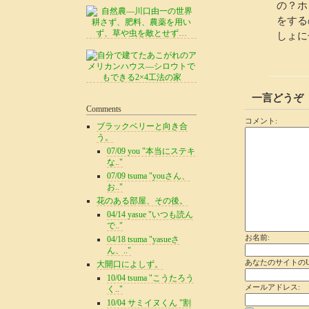
の？ホ
をする
しょに
一言どうぞ
Comments
コメント:
ブラックベリーと向き合
う。
07/09 you "本当にステキ
な.."
07/09 tsuma "youさん、
お.."
花のある部屋、その後。
04/14 yasue "いつも読ん
で.."
お名前:
04/18 tsuma "yasueさ
ん、.."
あなたのサイトのU
大開口によしず。
10/04 tsuma "こうたろう
メールアドレス:
く.."
10/04 サミイヌくん "割