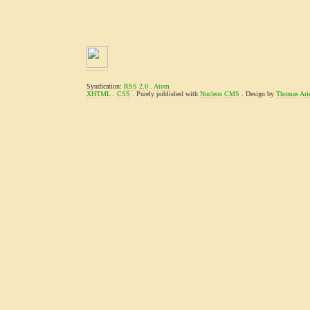
Syndication:
RSS 2.0
.
Atom
XHTML
.
CSS
. Purely published with
Nucleus CMS
. Design by
Thomas Ari