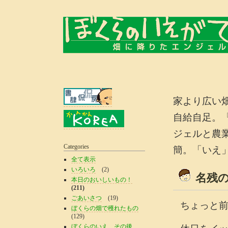
家より広い
自給自足。
ジェルと農
Categories
簡。「いえ
全て表示
いろいろ
(2)
名残
本日のおいしいもの！
(211)
ごあいさつ
(19)
ちょっと
ぼくらの畑で穫れたもの
(129)
ぼくらのいえ、その後