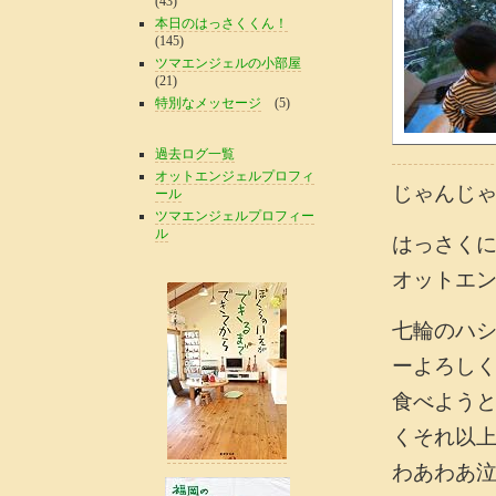
(43)
本日のはっさくくん！
(145)
ツマエンジェルの小部屋
(21)
特別なメッセージ
(5)
過去ログ一覧
オットエンジェルプロフィ
じゃんじ
ール
ツマエンジェルプロフィー
ル
はっさく
オットエ
七輪のハ
ーよろし
食べよう
くそれ以
わあわあ