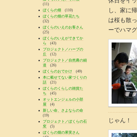
休日をイ
(11)
し、家に
ぼくらの畑
(110)
ぼくらの畑の草花たち
は桜も散
(32)
ぼくらのいえのお客さん
ーでハマ
(25)
ぼくらのいえができてか
ら
(43)
プロジェクト／ハーブの
丘
(12)
プロジェクト／自然農の細
道
(26)
ぼくらのおでかけ
(49)
本に載せてない家づくりの
話
(21)
ぼくらのくらしの雑貨た
ち
(45)
オットエンジェルの小部
屋
(4)
新しい命、さよならの命
(19)
じゃん！
プロジェクト／ぼくらの石
窯
(5)
ぼくらの畑の果実さん