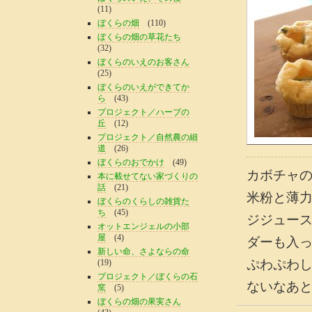
(11)
ぼくらの畑
(110)
ぼくらの畑の草花たち
(32)
ぼくらのいえのお客さん
(25)
ぼくらのいえができてか
ら
(43)
プロジェクト／ハーブの
丘
(12)
プロジェクト／自然農の細
道
(26)
ぼくらのおでかけ
(49)
カボチャ
本に載せてない家づくりの
話
(21)
米粉と薄
ぼくらのくらしの雑貨た
ち
(45)
ジジュー
オットエンジェルの小部
屋
(4)
ダーも入
新しい命、さよならの命
ぷわぷわし
(19)
プロジェクト／ぼくらの石
ないなあ
窯
(5)
ぼくらの畑の果実さん