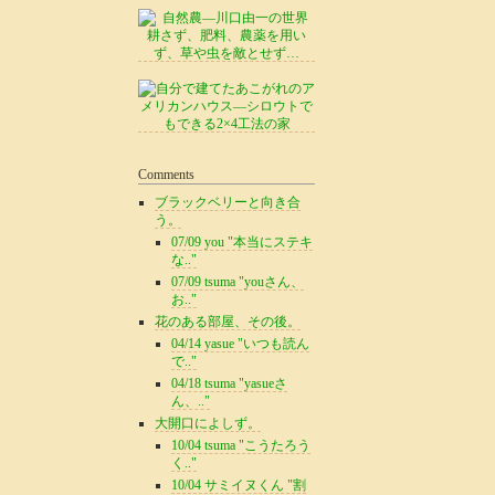
Comments
ブラックベリーと向き合
う。
07/09 you "本当にステキ
な.."
07/09 tsuma "youさん、
お.."
花のある部屋、その後。
04/14 yasue "いつも読ん
で.."
04/18 tsuma "yasueさ
ん、.."
大開口によしず。
10/04 tsuma "こうたろう
く.."
10/04 サミイヌくん "割