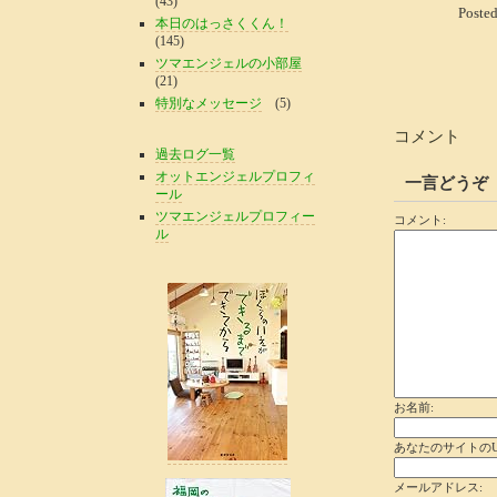
(43)
Poste
本日のはっさくくん！
(145)
ツマエンジェルの小部屋
(21)
特別なメッセージ
(5)
コメント
過去ログ一覧
オットエンジェルプロフィ
一言どうぞ
ール
ツマエンジェルプロフィー
コメント:
ル
お名前:
あなたのサイトのU
メールアドレス: