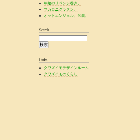
年始のリベンジ巻き。
マカロニグラタン。
オットエンジェル、40歳。
Search
Links
クワズイモデザインルーム
クワズイモのくらし