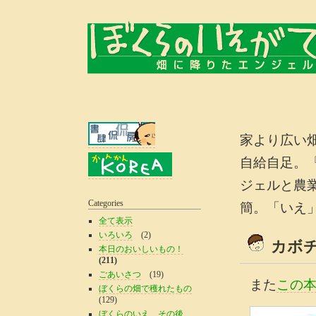
家より広い
自給自足。
ジェルと農
Categories
簡。「いえ
全て表示
いろいろ
(2)
カボ
本日のおいしいもの！
(211)
ごあいさつ
(19)
また
この
ぼくらの畑で穫れたもの
(129)
ぼくらのいえ、その後