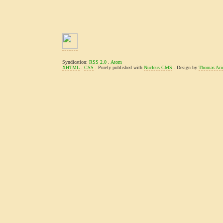
Syndication:
RSS 2.0
.
Atom
XHTML
.
CSS
. Purely published with
Nucleus CMS
. Design by
Thomas Ari