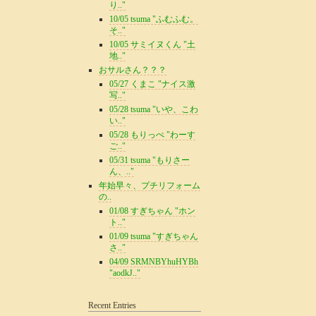
り.."
10/05 tsuma "ふむふむ。
そ.."
10/05 サミイヌくん "土
地.."
おサルさん？？？
05/27 くまこ "ナイス激
写.."
05/28 tsuma "いや、こわ
い.."
05/28 もりっぺ "わーす
ご.."
05/31 tsuma "もりさー
ん、.."
年始早々、プチリフォーム
の..
01/08 すぎちゃん "ホン
ト.."
01/09 tsuma "すぎちゃん
さ.."
04/09 SRMNBYhuHYBh
"aodkJ.."
Recent Entries